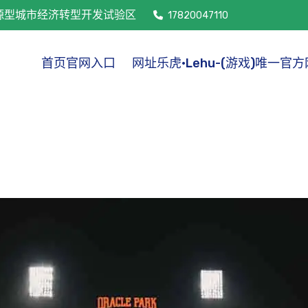
源型城市经济转型开发试验区
17820047110
首页官网入口
网址乐虎·lehu-(游戏)唯一官