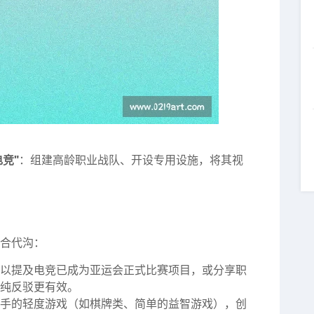
竞"
：组建高龄职业战队、开设专用设施，将其视
合代沟：
以提及电竞已成为亚运会正式比赛项目，或分享职
纯反驳更有效。
手的轻度游戏（如棋牌类、简单的益智游戏），创