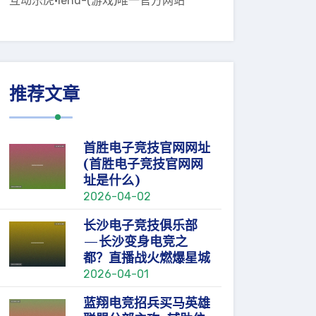
互动乐虎·lehu-(游戏)唯一官方网站
推荐文章
首胜电子竞技官网网址
(首胜电子竞技官网网
址是什么)
2026-04-02
长沙电子竞技俱乐部
—长沙变身电竞之
都？直播战火燃爆星城
2026-04-01
蓝翔电竞招兵买马英雄