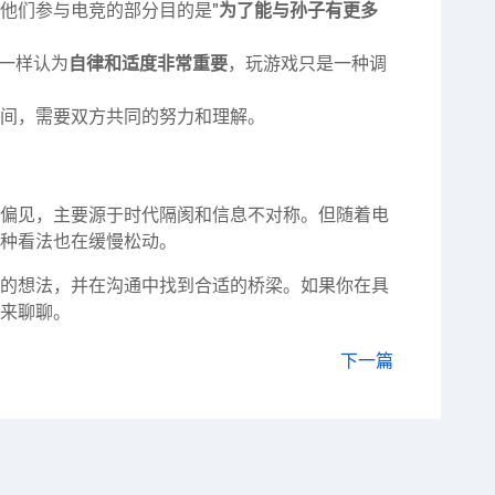
他们参与电竞的部分目的是"
为了能与孙子有更多
一样认为
自律和适度非常重要
，玩游戏只是一种调
间，需要双方共同的努力和理解。
偏见，主要源于时代隔阂和信息不对称。但随着电
种看法也在缓慢松动。
的想法，并在沟通中找到合适的桥梁。如果你在具
来聊聊。
下一篇