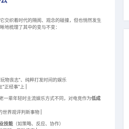
它交织着时代的隔阂、观念的碰撞，但也悄然发生
晰地梳理了其中的变与不变：
同于"玩物丧志"、纯粹打发时间的娱乐
正经事"上 |
老一辈年轻时主流娱乐方式不同，对电竞作为
低成
世界观评判新事物 |
业技能
（如策略、反应、协作）