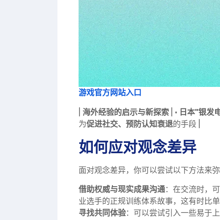
游戏官方网站入口
|
海外经验的启示与新探索
| •
日本"银发电
为
促进社交、预防认知衰退
的手段 |
如何应对观念差异
面对观念差异，你可以尝试以下方法来弥
借助权威与现实成果沟通
：在交流时，可
业选手的正规训练体系故事，这有时比单
寻找共同体验
：可以尝试引入一些易于上