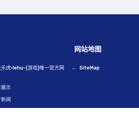
网站地图
乐虎·lehu-(游戏)唯一官方网
SiteMap
目展示
育新闻
务方向
乐虎·lehu-(游戏)唯一官方网