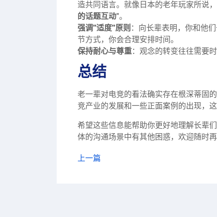
造共同语言。就像日本的老年玩家所说，
的话题互动
"。
强调"适度"原则
：向长辈表明，你和他们
节方式，你会合理安排时间。
保持耐心与尊重
：观念的转变往往需要时
总结
老一辈对电竞的看法确实存在根深蒂固的
竞产业的发展和一些正面案例的出现，这
希望这些信息能帮助你更好地理解长辈们
体的沟通场景中有其他困惑，欢迎随时再
上一篇