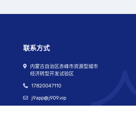
联系方式
内蒙古自治区赤峰市资源型城市
经济转型开发试验区
17820047110
j9app@j909.vip
提交