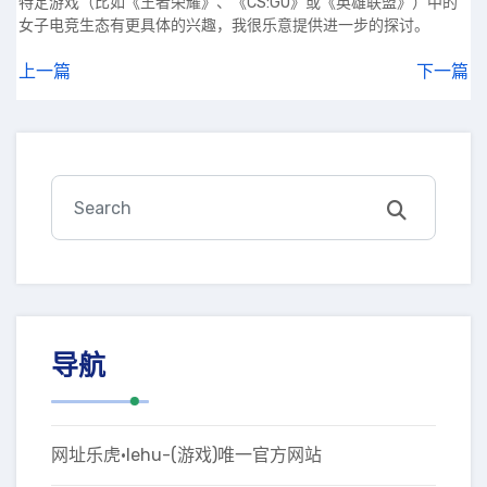
特定游戏（比如《王者荣耀》、《CS:GO》或《英雄联盟》）中的
女子电竞生态有更具体的兴趣，我很乐意提供进一步的探讨。
上一篇
下一篇
导航
网址乐虎·lehu-(游戏)唯一官方网站