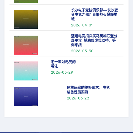
长沙电子竞技俱乐部—长沙变
身电竞之都？直播战火燃爆星
城
2026-04-01
蓝翔电竞招兵买马英雄联盟分
部主攻-辅助位虚位以待，等
你来战
2026-03-30
老一辈对电竞的
看法
2026-03-29
硬核玩家的终极追求：电竞
装备性能实测
2026-03-28