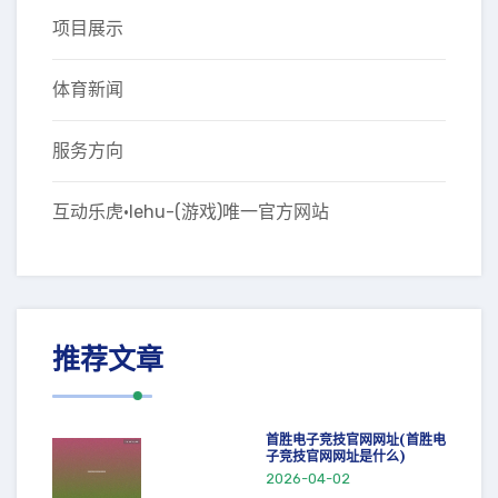
项目展示
体育新闻
服务方向
互动乐虎·lehu-(游戏)唯一官方网站
推荐文章
首胜电子竞技官网网址(首胜电
子竞技官网网址是什么)
2026-04-02