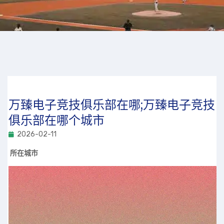
万臻电子竞技俱乐部在哪;万臻电子竞技
俱乐部在哪个城市
2026-02-11
️
所在城市