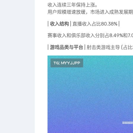
收入连续三年保持上涨。
用户规模增速放缓，市场进入成熟发展期。
|
收入结构
| 直播收入占比80.38% |
赛事收入和俱乐部收入分别占8.49%和7.03
|
游戏品类与平台
| 射击类游戏主导 (占比27