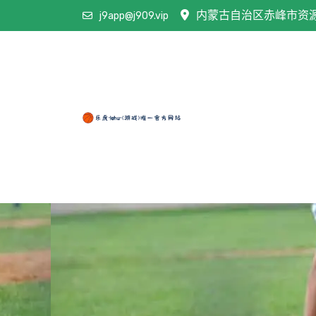
内蒙古自治区赤峰市资
j9app@j909.vip