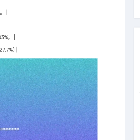
 |
%。 |
.7%) |