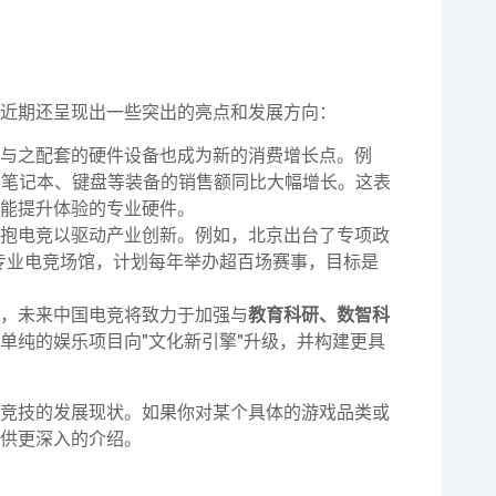
近期还呈现出一些突出的亮点和发展方向：
与之配套的硬件设备也成为新的消费增长点。例
，电竞笔记本、键盘等装备的销售额同比大幅增长。这表
能提升体验的专业硬件。
抱电竞以驱动产业创新。例如，北京出台了专项政
专业电竞场馆，计划每年举办超百场赛事，目标是
，未来中国电竞将致力于加强与
教育科研、数智科
单纯的娱乐项目向"文化新引擎"升级，并构建更具
竞技的发展现状。如果你对某个具体的游戏品类或
供更深入的介绍。