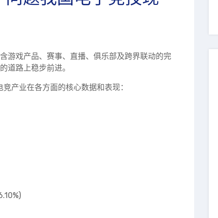
含游戏产品、赛事、直播、俱乐部及跨界联动的完
的道路上稳步前进。
国电竞产业在各方面的核心数据和表现：
.10%)