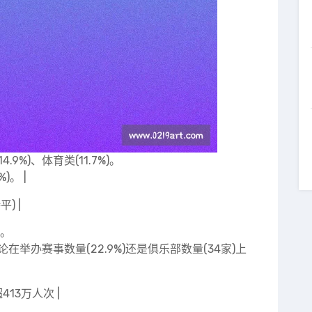
.9%)、体育类(11.7%)。
)。 |
) |
。
在举办赛事数量(22.9%)还是俱乐部数量(34家)上
13万人次 |