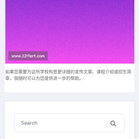
如果您需要为这所学校构思更详细的宣传文案、课程介绍或招生简
章，我随时可以为您提供进一步的帮助。