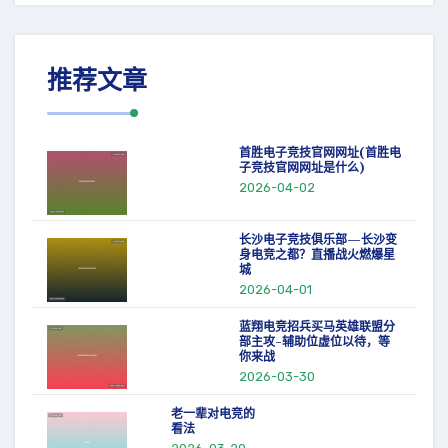
推荐文章
首胜电子竞技官网网址(首胜电
子竞技官网网址是什么)
2026-04-02
长沙电子竞技俱乐部—长沙变
身电竞之都？直播战火燃爆星
城
2026-04-01
蓝翔电竞招兵买马英雄联盟分
部主攻-辅助位虚位以待，等
你来战
2026-03-30
老一辈对电竞的
看法