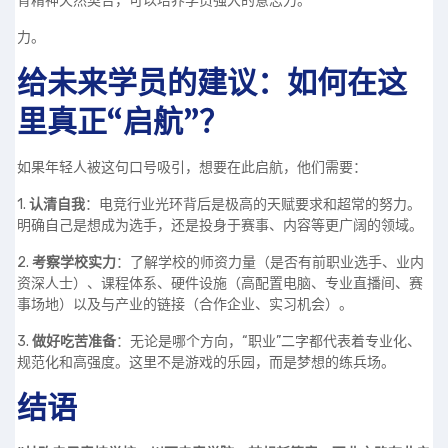
育精神天然契合，可以培养学员强大的意志力。
力。
给未来学员的建议：如何在这
里真正“启航”？
如果年轻人被这句口号吸引，想要在此启航，他们需要：
1.
认清自我
：电竞行业光环背后是极高的天赋要求和超常的努力。
明确自己是想成为选手，还是投身于赛事、内容等更广阔的领域。
2.
考察学校实力
：了解学校的师资力量（是否有前职业选手、业内
资深人士）、课程体系、硬件设施（高配置电脑、专业直播间、赛
事场地）以及与产业的链接（合作企业、实习机会）。
3.
做好吃苦准备
：无论是哪个方向，“职业”二字都代表着专业化、
规范化和高强度。这里不是游戏的乐园，而是梦想的练兵场。
结语