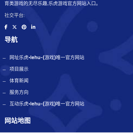
育类游戏的无尽乐趣,乐虎游戏官方网站入口。
社交平台:
导航
网址乐虎·lehu-(游戏)唯一官方网站
项目展示
体育新闻
服务方向
互动乐虎·lehu-(游戏)唯一官方网站
网站地图