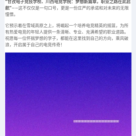
“甘孜电子竞技学校、川西电竞学院：梦想新篇章，职业之路在此启
航”
——这不仅仅是一句口号，更是一份庄严的承诺和对未来的无限
憧憬。
它预示着在雪域高原之上，将崛起一个培养电竞精英的摇篮，为所
有热爱电竞的年轻人提供一条清晰、专业、充满希望的职业道路。
祝愿每一位怀揣梦想的学子，都能在这里找到自己的方向，乘风破
浪，开启属于自己的电竞传奇！