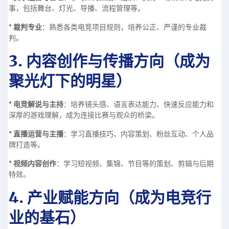
事，包括舞台、灯光、导播、流程管理等。
*
裁判专业
：熟悉各类电竞项目规则，培养公正、严谨的专业裁
判。
3. 内容创作与传播方向（成为
聚光灯下的明星）
*
电竞解说与主持
：培养镜头感、语言表达能力、快速反应能力和
深厚的游戏理解，成为连接比赛与观众的桥梁。
*
直播运营与主播
：学习直播技巧、内容策划、粉丝互动、个人品
牌打造等。
*
视频内容创作
：学习短视频、集锦、节目等的策划、剪辑与后期
特效。
4. 产业赋能方向（成为电竞行
业的基石）