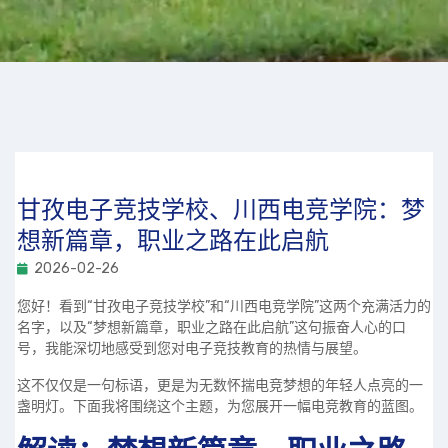
甘孜电子竞技学校、川西电竞学院：梦
想新篇章，职业之路在此启航
2026-02-26
您好！看到“甘孜电子竞技学校”和“川西电竞学院”这两个充满活力的
名字，以及“梦想新篇章，职业之路在此启航”这句振奋人心的口
号，我能深切地感受到您对电子竞技教育的热情与展望。
这不仅仅是一句标语，更是为无数怀揣电竞梦想的年轻人点亮的一
盏明灯。下面我将围绕这个主题，为您展开一幅电竞教育的蓝图。