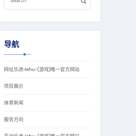
导航
网址乐虎·lehu-(游戏)唯一官方网站
项目展示
体育新闻
服务方向