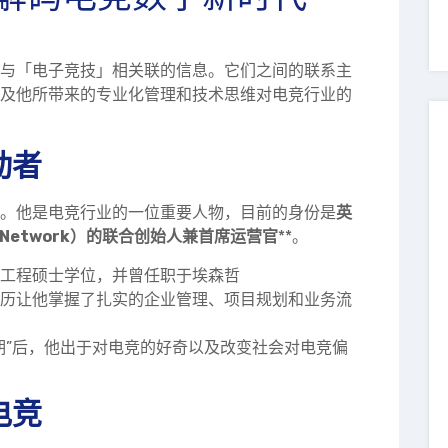
与「电子竞技」相关联的信息。它们之间的联系主
及他所带来的专业化管理和技术思维对电竞行业的
动者
。他是电竞行业的一位重要人物，目前的身份是
英
ing Network）的联合创始人兼首席运营官
**。
工程硕士学位，并曾任职于埃森哲
历让他掌握了扎实的企业管理、项目规划和业务流
期”后，他出于对电竞的好奇以及改变社会对电竞偏
电竞