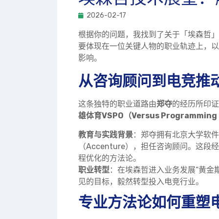
2026-02-17
根据你的问题，我找到了关于「埃森哲」
要体现在一位关键人物的职业轨迹上，以
影响。
从咨询顾问到电竞推
这条独特的职业道路由
郑夺
的经历所印证
雄体育VSPO（Versus Programm
教育与实践背景
：郑夺拥有北京大学软件
（Accenture），担任咨询顾问
。这段经
程优化的方法论。
职业转型
：在埃森哲进入业务发展“黄金
见的目标，毅然转型投入电竞行业
。
专业方法论如何重塑