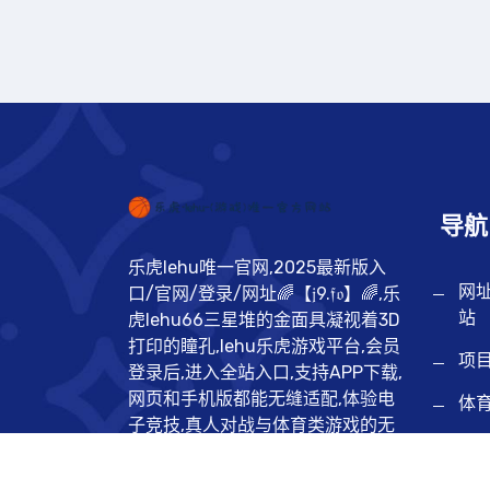
导航
乐虎lehu唯一官网,2025最新版入
网址
口/官网/登录/网址🌈【𝔧9.𝔣𝔬】🌈,乐
站
虎lehu66三星堆的金面具凝视着3D
打印的瞳孔,lehu乐虎游戏平台,会员
项
登录后,进入全站入口,支持APP下载,
网页和手机版都能无缝适配,体验电
体
子竞技,真人对战与体育类游戏的无
服
尽乐趣,乐虎游戏官方网站入口。
互动