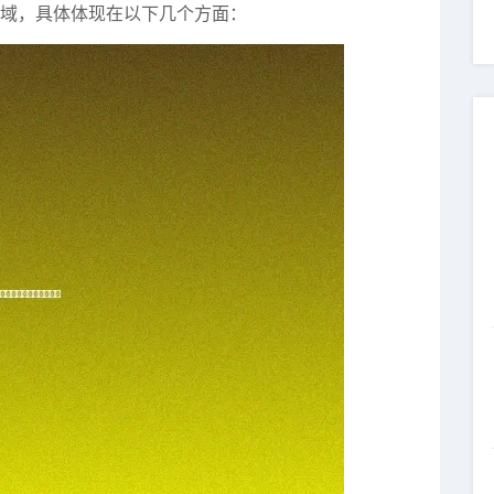
域，具体体现在以下几个方面：