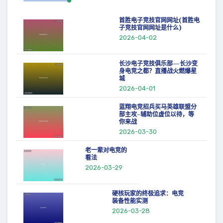
首胜电子竞技官网网址(首胜电
子竞技官网网址是什么)
2026-04-02
长沙电子竞技俱乐部—长沙变
身电竞之都？直播战火燃爆星
城
2026-04-01
蓝翔电竞招兵买马英雄联盟分
部主攻-辅助位虚位以待，等
你来战
2026-03-30
老一辈对电竞的
看法
2026-03-29
硬核玩家的终极追求：电竞
装备性能实测
2026-03-28