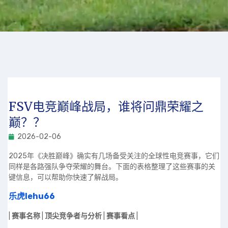
FSV电竞巅峰战局，谁将问鼎荣耀之
巅？？
2026-02-06
2025年《决胜巅峰》确实有几场备受关注的全球性电竞赛事，它们
同样是各路强队争夺荣耀的舞台。下面的表格整理了这些赛事的关
键信息，可以帮助你快速了解战局。
乐虎lehu66
|
赛事名称
|
顶尖竞争者与分析
|
赛事看点
|