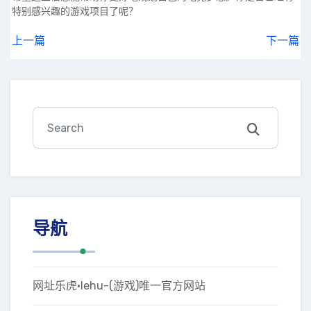
特别感兴趣的游戏项目了呢？
上一篇
下一篇
导航
网址乐虎·lehu-(游戏)唯一官方网站