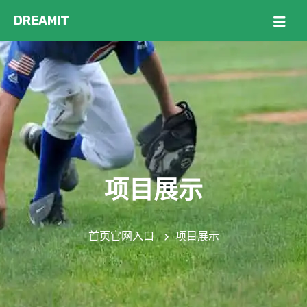
项目展示
首页官网入口
项目展示