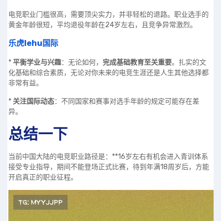
电竞职业门槛很高，需要顶尖实力，并非轻松的退路。职业选手的
黄金年龄很短，平均退役年龄在24岁左右，且竞争异常激烈。
乐虎lehu国际
*
平衡学业与兴趣
：无论如何，
完成基础教育至关重要
。扎实的文
化基础和综合素质，无论对你未来的电竞生涯还是人生其他选择都
非常有益。
*
关注国际动态
：不同国家和赛事对选手年龄的规定可能存在差
异。
总结一下
当前中国大陆的电竞职业路径是：**16岁左右有机会进入青训体系
接受专业指导，期间不能登场正式比赛，待到年满18周岁后，方能
开启真正的职业征程。